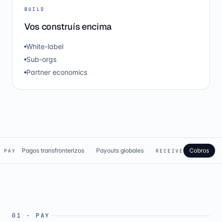
BUILD
Vos construís encima
White-label
Sub-orgs
Partner economics
Pagos transfronterizos
Payouts globales
Cobros
PAY
RECEIVE
01
·
PAY