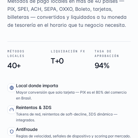
Métodos de pago locales en más de 40 países —
PIX, SPEI, ACH, SEPA, OXXO, Boleto, tarjetas,
billeteras — convertidos y liquidados a tu moneda
de tesorería en el horario que tu negocio necesita.
MÉTODOS
LIQUIDACIÓN FX
TASA DE
LOCALES
APROBACIÓN
T+0
40+
94%
Local donde importa
Mayor conversión que solo tarjeta — PIX es el 80% del comercio
en Brasil.
Reintentos & 3DS
Tokens de red, reintentos de soft-decline, 3DS dinámico —
integrados.
Antifraude
Reglas de velocidad, señales de dispositivo y scoring por mercado.