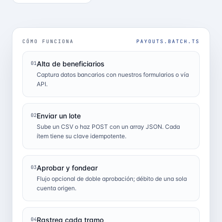
CÓMO FUNCIONA
PAYOUTS.BATCH.TS
Alta de beneficiarios
01
Captura datos bancarios con nuestros formularios o vía
API.
Enviar un lote
02
Sube un CSV o haz POST con un array JSON. Cada
ítem tiene su clave idempotente.
Aprobar y fondear
03
Flujo opcional de doble aprobación; débito de una sola
cuenta origen.
Rastrea cada tramo
04