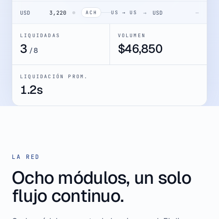
USD
3,220
→
USD
—
ACH
US → US
LIQUIDADAS
VOLUMEN
4
$
52,082
/
8
LIQUIDACIÓN PROM.
1.2s
LA RED
Ocho módulos, un solo
flujo continuo.