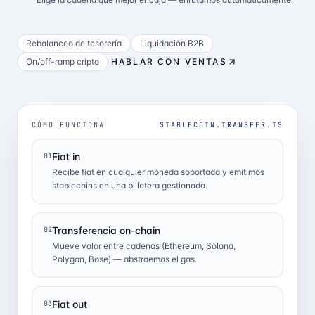
Rebalanceo de tesorería
Liquidación B2B
On/off-ramp cripto
HABLAR CON VENTAS
CÓMO FUNCIONA
STABLECOIN.TRANSFER.TS
Fiat in
01
Recibe fiat en cualquier moneda soportada y emitimos
stablecoins en una billetera gestionada.
Transferencia on-chain
02
Mueve valor entre cadenas (Ethereum, Solana,
Polygon, Base) — abstraemos el gas.
Fiat out
03