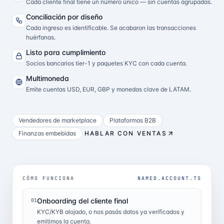
Cada cliente final tiene un número único — sin cuentas agrupadas.
Conciliación por diseño
Cada ingreso es identificable. Se acabaron las transacciones
huérfanas.
Listo para cumplimiento
Socios bancarios tier-1 y paquetes KYC con cada cuenta.
Multimoneda
Emite cuentas USD, EUR, GBP y monedas clave de LATAM.
Vendedores de marketplace
Plataformas B2B
Finanzas embebidas
HABLAR CON VENTAS
CÓMO FUNCIONA
NAMED.ACCOUNT.TS
Onboarding del cliente final
01
KYC/KYB alojado, o nos pasás datos ya verificados y
emitimos la cuenta.