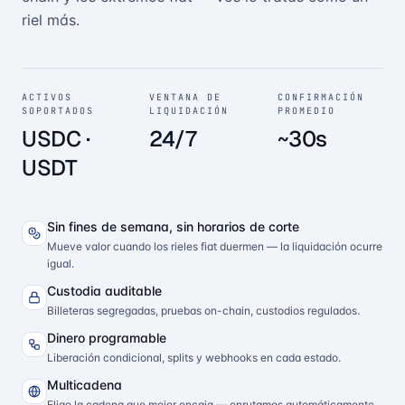
riel más.
ACTIVOS
VENTANA DE
CONFIRMACIÓN
SOPORTADOS
LIQUIDACIÓN
PROMEDIO
USDC ·
24/7
~30s
USDT
Sin fines de semana, sin horarios de corte
Mueve valor cuando los rieles fiat duermen — la liquidación ocurre
igual.
Custodia auditable
Billeteras segregadas, pruebas on-chain, custodios regulados.
Dinero programable
Liberación condicional, splits y webhooks en cada estado.
Multicadena
Elige la cadena que mejor encaja — enrutamos automáticamente.