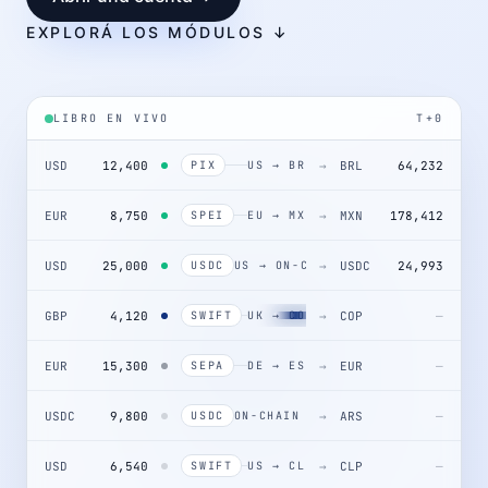
EXPLORÁ LOS MÓDULOS ↓
LIBRO EN VIVO
T+0
USD
12,400
→
BRL
64,232
PIX
US → BR
EUR
8,750
→
MXN
178,412
SPEI
EU → MX
USD
25,000
→
USDC
24,993
USDC
US → ON-CHAIN
GBP
4,120
→
COP
SWIFT
UK → CO
21,044,800
EUR
15,300
→
EUR
—
SEPA
DE → ES
USDC
9,800
→
ARS
—
USDC
ON-CHAIN → AR
USD
6,540
→
CLP
—
SWIFT
US → CL