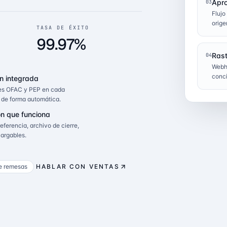
Apro
03
Flujo
orige
TASA DE ÉXITO
99.97%
Rast
04
Webho
conci
ón integrada
nes OFAC y PEP en cada
, de forma automática.
ón que funciona
ferencia, archivo de cierre,
argables.
e remesas
HABLAR CON VENTAS