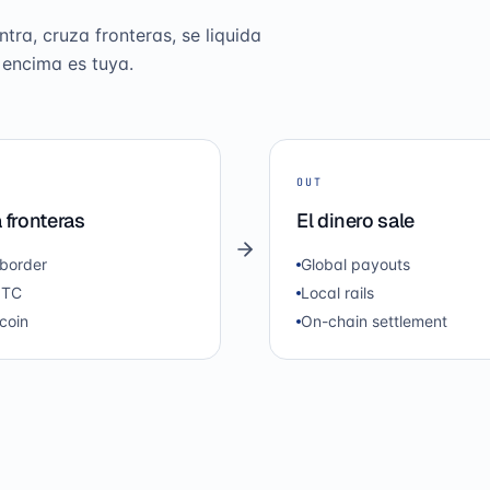
tra, cruza fronteras, se liquida
 encima es tuya.
OUT
 fronteras
El dinero sale
border
Global payouts
OTC
Local rails
coin
On-chain settlement