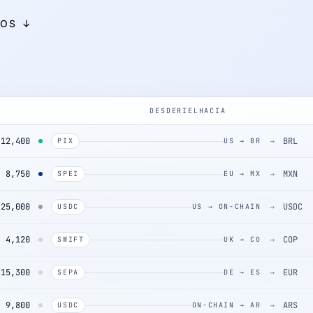
LOS ↓
DESDE
RIEL
HACIA
12,400
→
BRL
PIX
US → BR
8,750
→
MXN
SPEI
EU → MX
25,000
→
USDC
USDC
US → ON-CHAIN
4,120
→
COP
SWIFT
UK → CO
15,300
→
EUR
SEPA
DE → ES
9,800
→
ARS
USDC
ON-CHAIN → AR