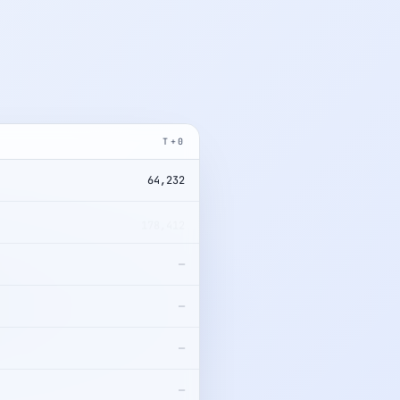
T+0
64,232
178,412
—
—
—
—