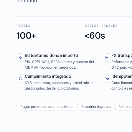
prioridad.
PAÍSES
RIELES LOCALES
100+
<60s
Instantáneo donde importa
FX transp
PIX, SPEI, ACH, SEPA Instant y nuestro riel
Referencia m
MDP API liquidan en segundos.
OTC para vo
Cumplimiento integrado
Idempoten
KYB, monitoreo, sanciones y travel rule —
Cada llamada
gestionados desde la plataforma.
cambio es u
Pagar proveedores en el exterior
Repatriar ingresos
Nómina 