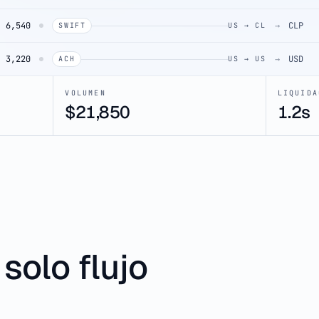
6,540
→
CLP
SWIFT
US → CL
3,220
→
USD
ACH
US → US
VOLUMEN
LIQUIDA
$
46,850
1.2s
solo flujo