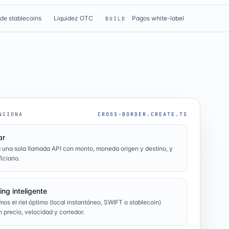
 de stablecoins
Liquidez OTC
Pagos white-label
BUILD
NCIONA
CROSS-BORDER.CREATE.TS
ar
 una sola llamada API con monto, moneda origen y destino, y
iciario.
ing inteligente
mos el riel óptimo (local instantáneo, SWIFT o stablecoin)
 precio, velocidad y corredor.