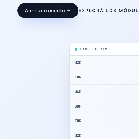
Abrir una cuenta
EXPLORÁ LOS MÓDU
LIBRO EN VIVO
USD
EUR
USD
GBP
EUR
USDC