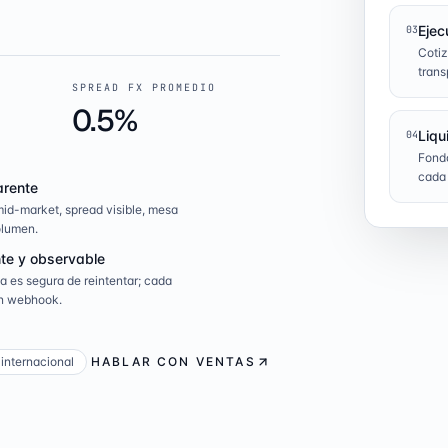
Ejec
03
Cotiz
trans
SPREAD FX PROMEDIO
0.5%
Liqu
04
Fond
cada
arente
id-market, spread visible, mesa
lumen.
te y observable
 es segura de reintentar; cada
n webhook.
internacional
HABLAR CON VENTAS