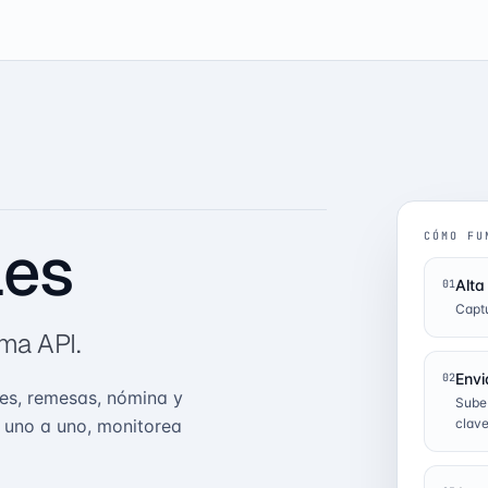
CÓMO FU
les
Alta
01
Captu
sma API.
Envi
02
es, remesas, nómina y
Sube
 uno a uno, monitorea
clave