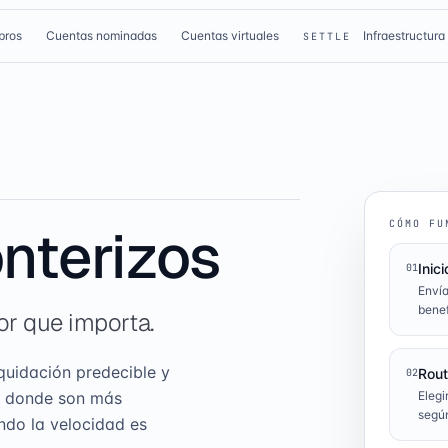
bros
Cuentas nominadas
Cuentas virtuales
Infraestructura
SETTLE
CÓMO FU
nterizos
Inici
01
Envía
benef
or que importa.
quidación predecible y
Rout
02
es donde son más
Elegi
según
ndo la velocidad es