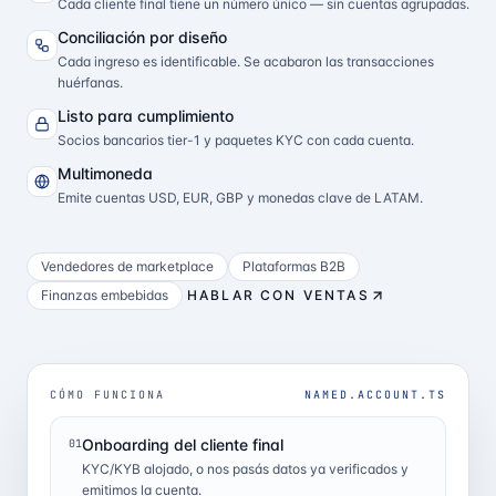
Cada cliente final tiene un número único — sin cuentas agrupadas.
Conciliación por diseño
Cada ingreso es identificable. Se acabaron las transacciones
huérfanas.
Listo para cumplimiento
Socios bancarios tier-1 y paquetes KYC con cada cuenta.
Multimoneda
Emite cuentas USD, EUR, GBP y monedas clave de LATAM.
Vendedores de marketplace
Plataformas B2B
Finanzas embebidas
HABLAR CON VENTAS
CÓMO FUNCIONA
NAMED.ACCOUNT.TS
Onboarding del cliente final
01
KYC/KYB alojado, o nos pasás datos ya verificados y
emitimos la cuenta.