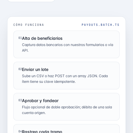
CÓMO FUNCIONA
PAYOUTS.BATCH.TS
Alta de beneficiarios
01
Captura datos bancarios con nuestros formularios o vía
API.
Enviar un lote
02
Sube un CSV o haz POST con un array JSON. Cada
ítem tiene su clave idempotente.
Aprobar y fondear
03
Flujo opcional de doble aprobación; débito de una sola
cuenta origen.
Rastrea cada tramo
04