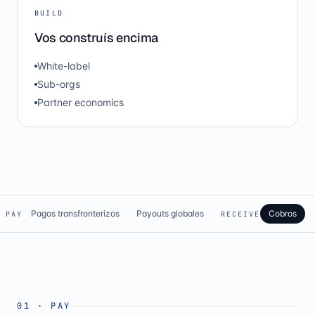
BUILD
Vos construís encima
White-label
Sub-orgs
Partner economics
Pagos transfronterizos
Payouts globales
Cobros
PAY
RECEIVE
01
·
PAY