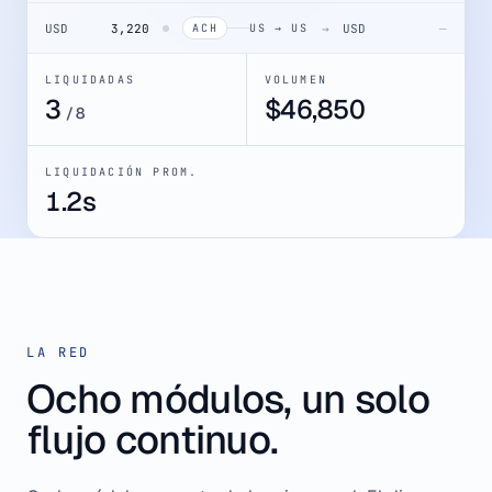
USD
3,220
→
USD
—
ACH
US → US
LIQUIDADAS
VOLUMEN
4
$
52,082
/
8
LIQUIDACIÓN PROM.
1.2s
LA RED
Ocho módulos, un solo
flujo continuo.