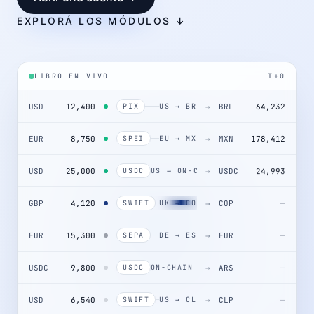
EXPLORÁ LOS MÓDULOS ↓
LIBRO EN VIVO
T+0
USD
12,400
→
BRL
64,232
PIX
US → BR
EUR
8,750
→
MXN
178,412
SPEI
EU → MX
USD
25,000
→
USDC
24,993
USDC
US → ON-CHAIN
GBP
4,120
→
COP
SWIFT
UK → CO
21,044,800
EUR
15,300
→
EUR
—
SEPA
DE → ES
USDC
9,800
→
ARS
—
USDC
ON-CHAIN → AR
USD
6,540
→
CLP
—
SWIFT
US → CL