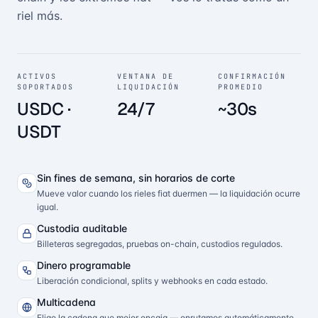
riel más.
ACTIVOS
VENTANA DE
CONFIRMACIÓN
SOPORTADOS
LIQUIDACIÓN
PROMEDIO
USDC ·
24/7
~30s
USDT
Sin fines de semana, sin horarios de corte
Mueve valor cuando los rieles fiat duermen — la liquidación ocurre
igual.
Custodia auditable
Billeteras segregadas, pruebas on-chain, custodios regulados.
Dinero programable
Liberación condicional, splits y webhooks en cada estado.
Multicadena
Elige la cadena que mejor encaja — enrutamos automáticamente.