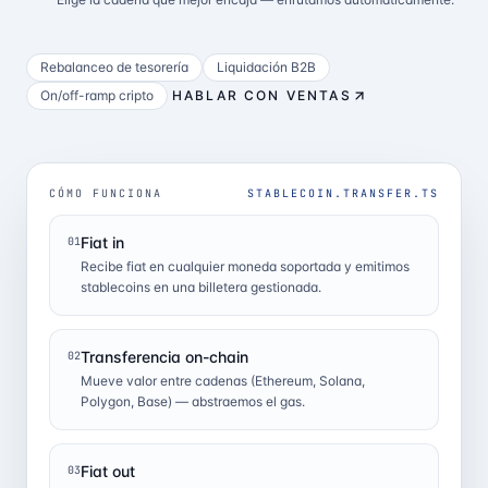
Rebalanceo de tesorería
Liquidación B2B
On/off-ramp cripto
HABLAR CON VENTAS
CÓMO FUNCIONA
STABLECOIN.TRANSFER.TS
Fiat in
01
Recibe fiat en cualquier moneda soportada y emitimos
stablecoins en una billetera gestionada.
Transferencia on-chain
02
Mueve valor entre cadenas (Ethereum, Solana,
Polygon, Base) — abstraemos el gas.
Fiat out
03