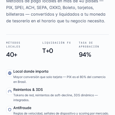
Métodos de pago locales en más de 40 países —
PIX, SPEI, ACH, SEPA, OXXO, Boleto, tarjetas,
billeteras — convertidos y liquidados a tu moneda
de tesorería en el horario que tu negocio necesita.
MÉTODOS
LIQUIDACIÓN FX
TASA DE
LOCALES
APROBACIÓN
T+0
40+
94%
Local donde importa
Mayor conversión que solo tarjeta — PIX es el 80% del comercio
en Brasil.
Reintentos & 3DS
Tokens de red, reintentos de soft-decline, 3DS dinámico —
integrados.
Antifraude
Reglas de velocidad, señales de dispositivo y scoring por mercado.