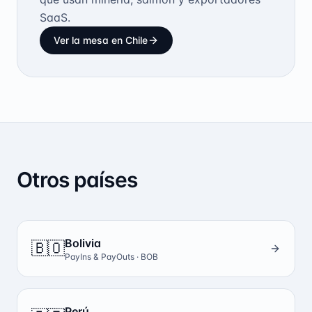
SaaS.
Ver la mesa en Chile
Otros países
Bolivia
🇧🇴
PayIns & PayOuts ·
BOB
Perú