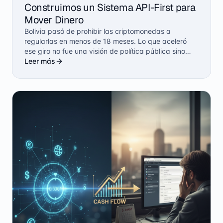
Construimos un Sistema API-First para
Mover Dinero
Bolivia pasó de prohibir las criptomonedas a
regularlas en menos de 18 meses. Lo que aceleró
ese giro no fue una visión de política pública sino
una crisis de divisas que obligó a la gente a buscar
Leer más
salidas por su cuenta. Nosotros construimos Mesa
de Pagos justo en ese cruce: cuando el sistema
bancario estaba roto y el marco regulatorio
comenzaba a abrirse.