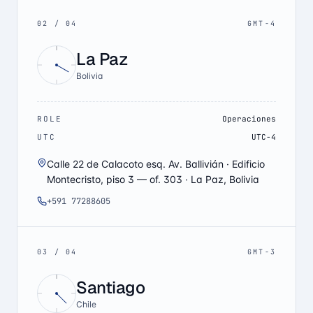
02
/
04
GMT-4
La Paz
Bolivia
ROLE
Operaciones
UTC
UTC-4
Calle 22 de Calacoto esq. Av. Ballivián · Edificio
Montecristo, piso 3 — of. 303 · La Paz, Bolivia
+591 77288605
03
/
04
GMT-3
Santiago
Chile