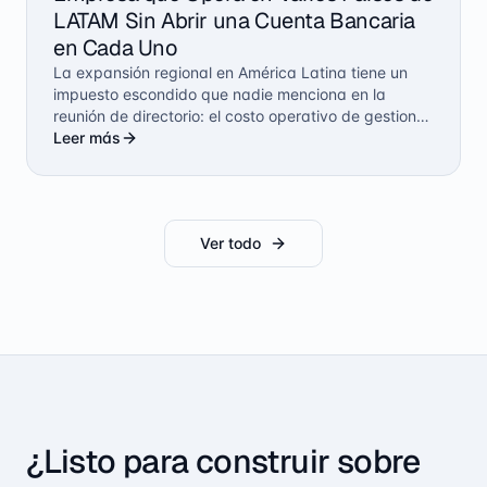
LATAM Sin Abrir una Cuenta Bancaria
en Cada Uno
La expansión regional en América Latina tiene un
impuesto escondido que nadie menciona en la
reunión de directorio: el costo operativo de gestionar
dinero en múltiples países. Una cuenta bancaria en
Leer más
cada mercado. Equipos locales para ejecutar
pagos. Capital inmovilizado en cada jurisdicción por
si acaso. Lo que debería ser una ventaja
competitiva se convierte en una cadena de
Ver todo
fricciones administrativas. Hoy existe una
alternativa que no requiere ni una sola cuenta
bancaria adicional.
¿Listo para construir sobre