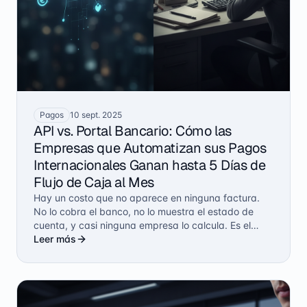
Pagos
10 sept. 2025
API vs. Portal Bancario: Cómo las
Empresas que Automatizan sus Pagos
Internacionales Ganan hasta 5 Días de
Flujo de Caja al Mes
Hay un costo que no aparece en ninguna factura.
No lo cobra el banco, no lo muestra el estado de
cuenta, y casi ninguna empresa lo calcula. Es el
costo del tiempo que tu dinero pasa en tránsito: días
Leer más
en los que el pago ya salió pero todavía no llegó, y
durante los cuales ese capital no existe para nadie.
Para una empresa que opera internacionalmente,
ese limbo tiene un precio concreto. Y la diferencia