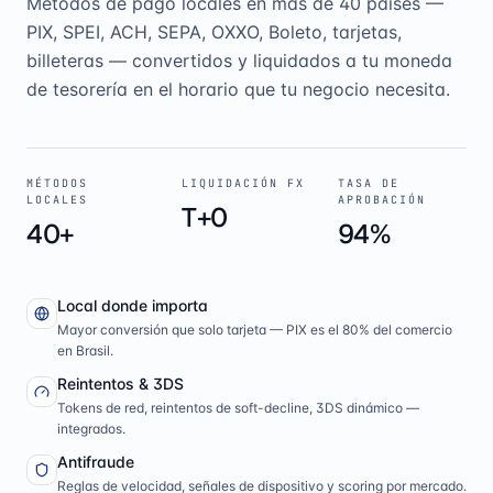
Métodos de pago locales en más de 40 países —
PIX, SPEI, ACH, SEPA, OXXO, Boleto, tarjetas,
billeteras — convertidos y liquidados a tu moneda
de tesorería en el horario que tu negocio necesita.
MÉTODOS
LIQUIDACIÓN FX
TASA DE
LOCALES
APROBACIÓN
T+0
40+
94%
Local donde importa
Mayor conversión que solo tarjeta — PIX es el 80% del comercio
en Brasil.
Reintentos & 3DS
Tokens de red, reintentos de soft-decline, 3DS dinámico —
integrados.
Antifraude
Reglas de velocidad, señales de dispositivo y scoring por mercado.