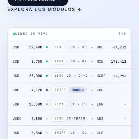
EXPLORÁ LOS MÓDULOS ↓
LIBRO EN VIVO
T+0
USD
12,400
→
BRL
64,232
PIX
US → BR
EUR
8,750
→
MXN
178,412
SPEI
EU → MX
USD
25,000
→
USDC
24,993
USDC
US → ON-CHAIN
GBP
4,120
→
COP
SWIFT
UK → CO
21,044,800
EUR
15,300
→
EUR
—
SEPA
DE → ES
USDC
9,800
→
ARS
—
USDC
ON-CHAIN → AR
USD
6,540
→
CLP
—
SWIFT
US → CL