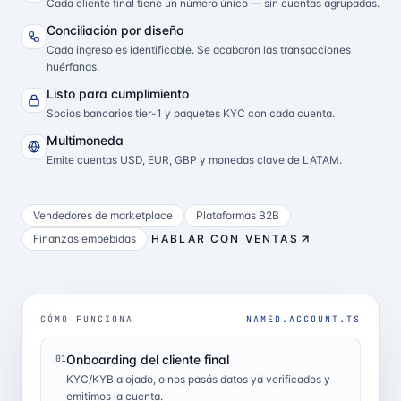
Cada cliente final tiene un número único — sin cuentas agrupadas.
Conciliación por diseño
Cada ingreso es identificable. Se acabaron las transacciones
huérfanas.
Listo para cumplimiento
Socios bancarios tier-1 y paquetes KYC con cada cuenta.
Multimoneda
Emite cuentas USD, EUR, GBP y monedas clave de LATAM.
Vendedores de marketplace
Plataformas B2B
Finanzas embebidas
HABLAR CON VENTAS
CÓMO FUNCIONA
NAMED.ACCOUNT.TS
Onboarding del cliente final
01
KYC/KYB alojado, o nos pasás datos ya verificados y
emitimos la cuenta.