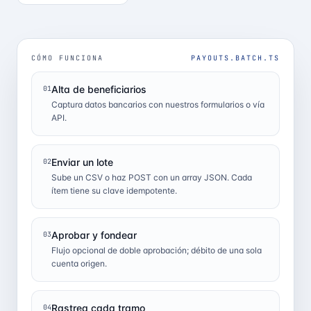
CÓMO FUNCIONA
PAYOUTS.BATCH.TS
Alta de beneficiarios
01
Captura datos bancarios con nuestros formularios o vía
API.
Enviar un lote
02
Sube un CSV o haz POST con un array JSON. Cada
ítem tiene su clave idempotente.
Aprobar y fondear
03
Flujo opcional de doble aprobación; débito de una sola
cuenta origen.
Rastrea cada tramo
04