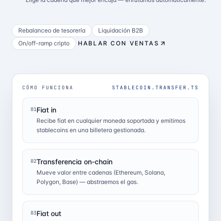
Rebalanceo de tesorería
Liquidación B2B
On/off-ramp cripto
HABLAR CON VENTAS
CÓMO FUNCIONA
STABLECOIN.TRANSFER.TS
Fiat in
01
Recibe fiat en cualquier moneda soportada y emitimos
stablecoins en una billetera gestionada.
Transferencia on-chain
02
Mueve valor entre cadenas (Ethereum, Solana,
Polygon, Base) — abstraemos el gas.
Fiat out
03