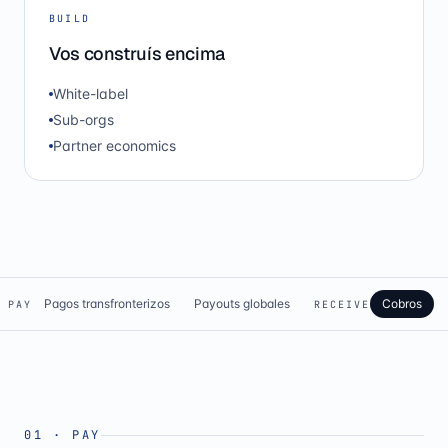
BUILD
Vos construís encima
White-label
Sub-orgs
Partner economics
Pagos transfronterizos
Payouts globales
Cobros
PAY
RECEIVE
01
·
PAY