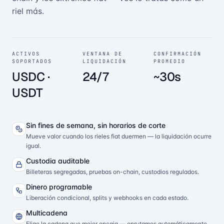
riel más.
ACTIVOS
VENTANA DE
CONFIRMACIÓN
SOPORTADOS
LIQUIDACIÓN
PROMEDIO
USDC ·
24/7
~30s
USDT
Sin fines de semana, sin horarios de corte
Mueve valor cuando los rieles fiat duermen — la liquidación ocurre
igual.
Custodia auditable
Billeteras segregadas, pruebas on-chain, custodios regulados.
Dinero programable
Liberación condicional, splits y webhooks en cada estado.
Multicadena
Elige la cadena que mejor encaja — enrutamos automáticamente.