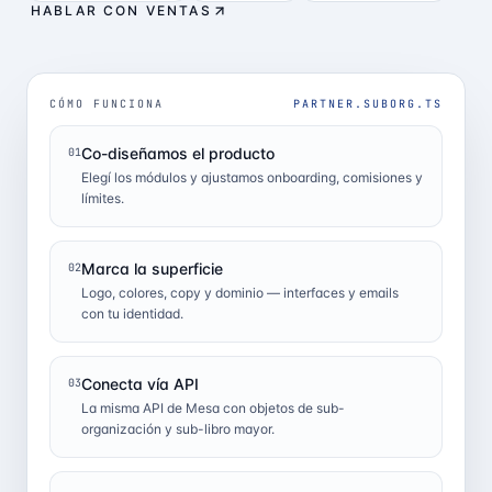
HABLAR CON VENTAS
CÓMO FUNCIONA
PARTNER.SUBORG.TS
Co-diseñamos el producto
01
Elegí los módulos y ajustamos onboarding, comisiones y
límites.
Marca la superficie
02
Logo, colores, copy y dominio — interfaces y emails
con tu identidad.
Conecta vía API
03
La misma API de Mesa con objetos de sub-
organización y sub-libro mayor.