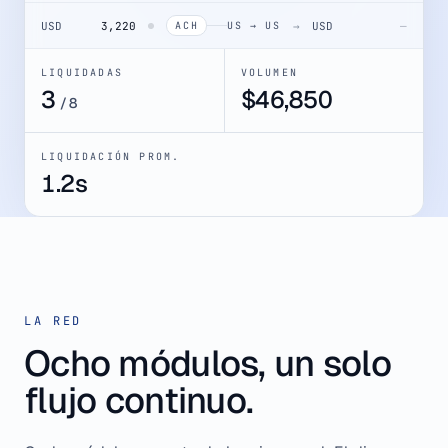
USD
3,220
→
USD
—
ACH
US → US
LIQUIDADAS
VOLUMEN
4
$
52,082
/
8
LIQUIDACIÓN PROM.
1.2s
LA RED
Ocho módulos, un solo
flujo continuo.