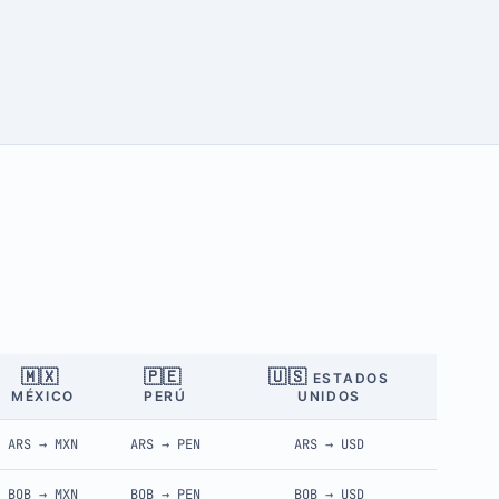
🇲🇽
🇵🇪
🇺🇸
ESTADOS
MÉXICO
PERÚ
UNIDOS
ARS
→
MXN
ARS
→
PEN
ARS
→
USD
BOB
→
MXN
BOB
→
PEN
BOB
→
USD