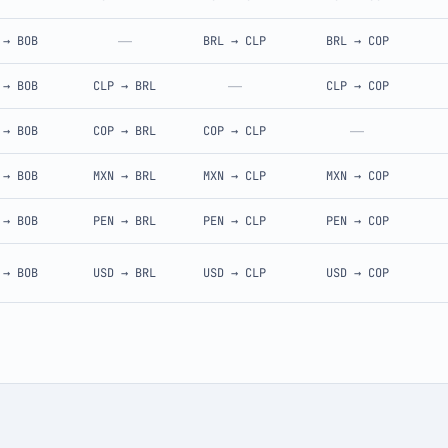
—
→
BOB
BRL
→
CLP
BRL
→
COP
—
→
BOB
CLP
→
BRL
CLP
→
COP
—
→
BOB
COP
→
BRL
COP
→
CLP
→
BOB
MXN
→
BRL
MXN
→
CLP
MXN
→
COP
→
BOB
PEN
→
BRL
PEN
→
CLP
PEN
→
COP
→
BOB
USD
→
BRL
USD
→
CLP
USD
→
COP