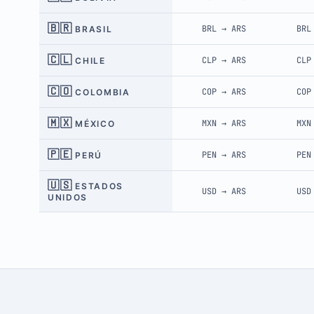
🇧🇷
BRL
→
ARS
BRL
BRASIL
🇨🇱
CLP
→
ARS
CLP
CHILE
🇨🇴
COP
→
ARS
COP
COLOMBIA
🇲🇽
MXN
→
ARS
MXN
MÉXICO
🇵🇪
PEN
→
ARS
PEN
PERÚ
🇺🇸
ESTADOS
USD
→
ARS
USD
UNIDOS