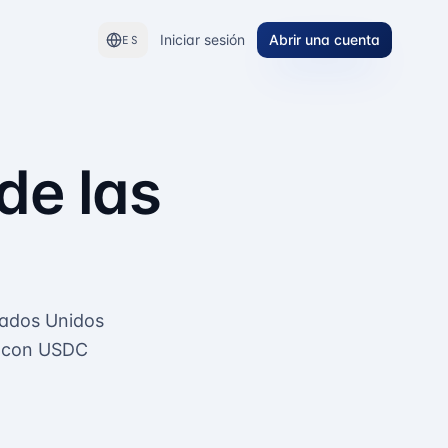
Iniciar sesión
Abrir una cuenta
ES
de las
tados Unidos
ón con USDC