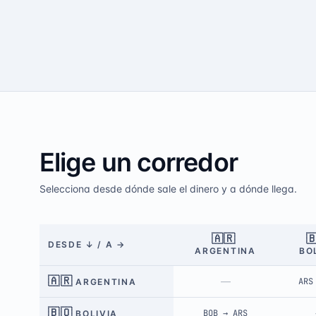
Elige un corredor
Selecciona desde dónde sale el dinero y a dónde llega.
🇦🇷

DESDE
↓ /
A
→
ARGENTINA
BO
🇦🇷
—
ARS
ARGENTINA
🇧🇴
BOB
→
ARS
BOLIVIA