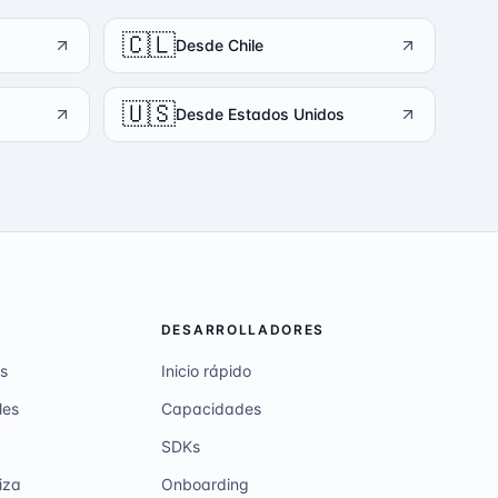
🇨🇱
Desde Chile
🇺🇸
Desde Estados Unidos
DESARROLLADORES
s
Inicio rápido
les
Capacidades
SDKs
iza
Onboarding