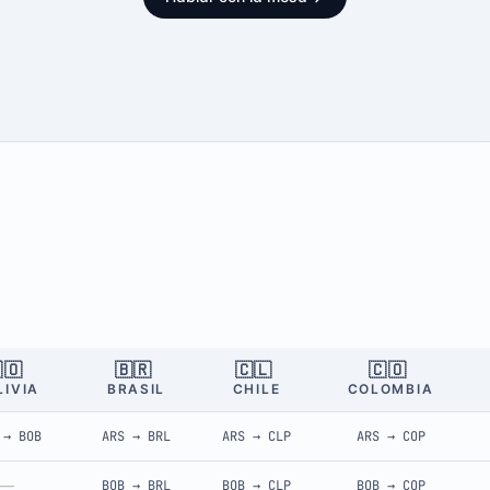
🇴
🇧🇷
🇨🇱
🇨🇴
LIVIA
BRASIL
CHILE
COLOMBIA
→
BOB
ARS
→
BRL
ARS
→
CLP
ARS
→
COP
—
BOB
→
BRL
BOB
→
CLP
BOB
→
COP