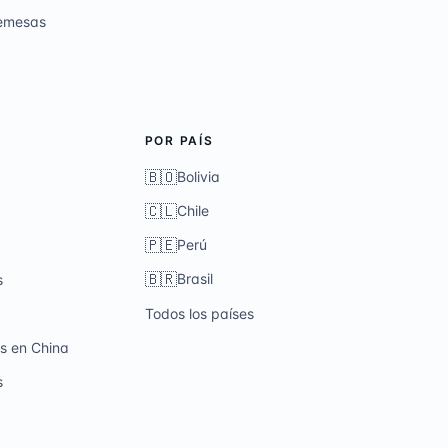
remesas
POR PAÍS
🇧🇴
Bolivia
🇨🇱
Chile
🇵🇪
Perú
🇧🇷
Brasil
s
Todos los países
s en China
s