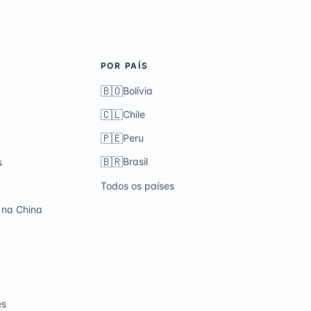
POR PAÍS
🇧🇴
Bolívia
🇨🇱
Chile
🇵🇪
Peru
🇧🇷
Brasil
s
Todos os países
 na China
es