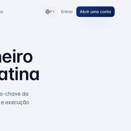
to
Entrar
Abrir uma conta
PT
eiro
atina
do-chave da
s e execução