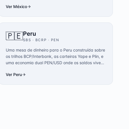
ao país.
Ver
México
Peru
🇵🇪
SBS · BCRP
·
PEN
Uma mesa de dinheiro para o Peru construída sobre
os trilhos BCP/Interbank, as carteiras Yape e Plin, e
uma economia dual PEN/USD onde os saldos vivem
em ambas as moedas.
Ver
Peru