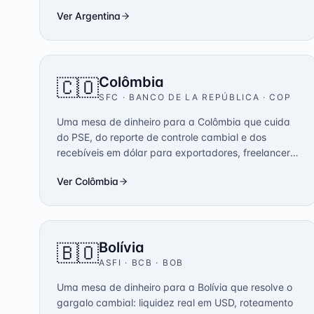
Ver
Argentina
Colômbia
🇨🇴
SFC · BANCO DE LA REPÚBLICA
·
COP
Uma mesa de dinheiro para a Colômbia que cuida
do PSE, do reporte de controle cambial e dos
recebíveis em dólar para exportadores, freelancers
e times SaaS.
Ver
Colômbia
Bolívia
🇧🇴
ASFI · BCB
·
BOB
Uma mesa de dinheiro para a Bolívia que resolve o
gargalo cambial: liquidez real em USD, roteamento