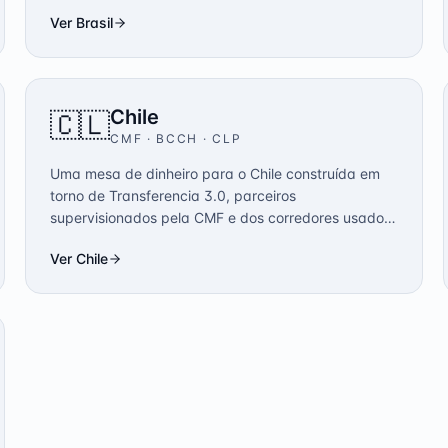
pela SWIFT.
Ver
Brasil
Chile
🇨🇱
CMF · BCCH
·
CLP
Uma mesa de dinheiro para o Chile construída em
torno de Transferencia 3.0, parceiros
supervisionados pela CMF e dos corredores usados
por mineração, salmão e exportadores SaaS.
Ver
Chile