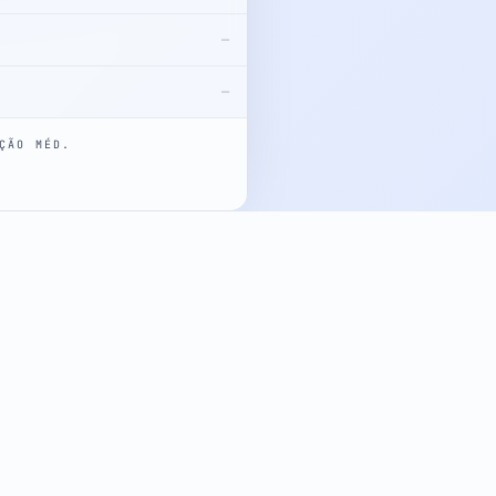
—
—
ÇÃO MÉD.