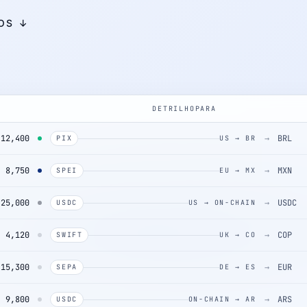
OS ↓
DE
TRILHO
PARA
12,400
→
BRL
PIX
US → BR
8,750
→
MXN
SPEI
EU → MX
25,000
→
USDC
USDC
US → ON-CHAIN
4,120
→
COP
SWIFT
UK → CO
15,300
→
EUR
SEPA
DE → ES
9,800
→
ARS
USDC
ON-CHAIN → AR