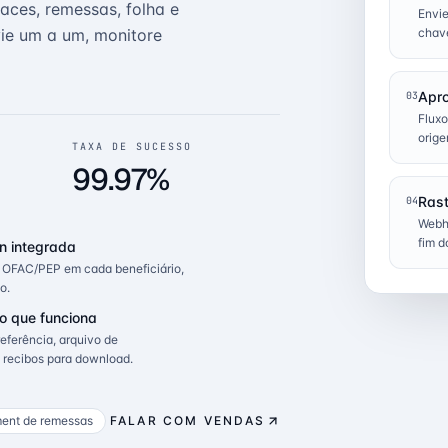
aces, remessas, folha e
Envi
vie um a um, monitore
chav
Apro
03
Fluxo
orige
TAXA DE SUCESSO
99.97%
Rast
04
Webho
fim d
ón integrada
s OFAC/PEP em cada beneficiário,
o.
o que funciona
eferência, arquivo de
 recibos para download.
ent de remessas
FALAR COM VENDAS