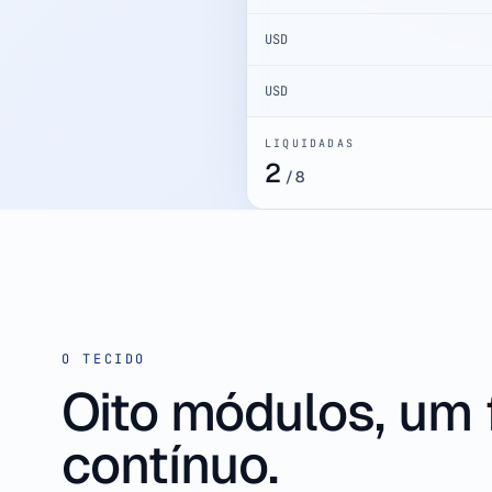
USD
USD
LIQUIDADAS
3
/
8
O TECIDO
Oito módulos, um 
contínuo.