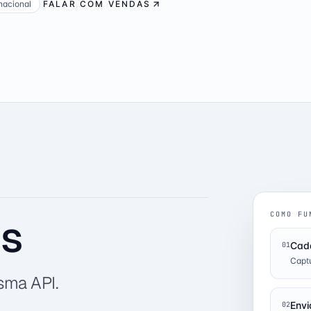
nacional
FALAR COM VENDAS
COMO FU
is
Cada
01
Captu
sma API.
Envi
02