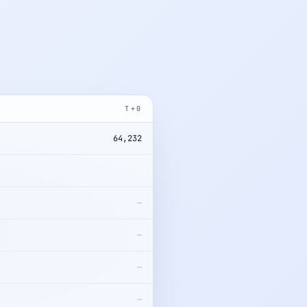
T+0
64,232
178,412
—
—
—
—