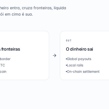
ro entra, cruza fronteiras, liquida
ói em cima é sua.
OUT
 fronteiras
O dinheiro sai
border
Global payouts
OTC
Local rails
coin
On-chain settlement