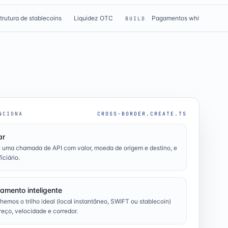
strutura de stablecoins
Liquidez OTC
Pagamentos white-label
BUILD
NCIONA
CROSS-BORDER.CREATE.TS
ar
 uma chamada de API com valor, moeda de origem e destino, e
iciário.
amento inteligente
hemos o trilho ideal (local instantâneo, SWIFT ou stablecoin)
reço, velocidade e corredor.