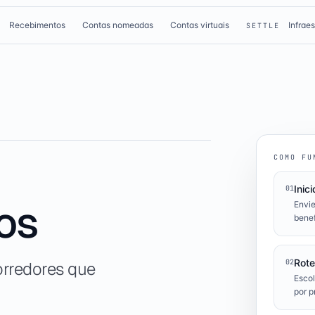
Recebimentos
Contas nomeadas
Contas virtuais
Infrae
E
SETTLE
COMO FU
Inici
01
ços
Envie
benef
Rote
02
orredores que
Escol
por p