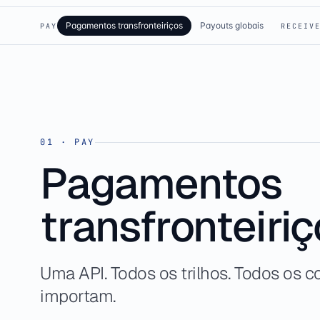
Pagamentos transfronteiriços
Payouts globais
PAY
RECEIV
01
·
PAY
Pagamentos
transfronteiri
Uma API. Todos os trilhos. Todos os c
importam.