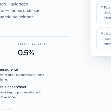
ado, liquidação
Exe
03
nte — locais onde são
Cotaç
quando velocidade
e sem
Liqu
04
Fund
muda
SPREAD FX MÉDIO
0.5%
ansparente
id-market, spread visível, mesa
lume.
te e observável
a é segura para repetir; cada
um webhook.