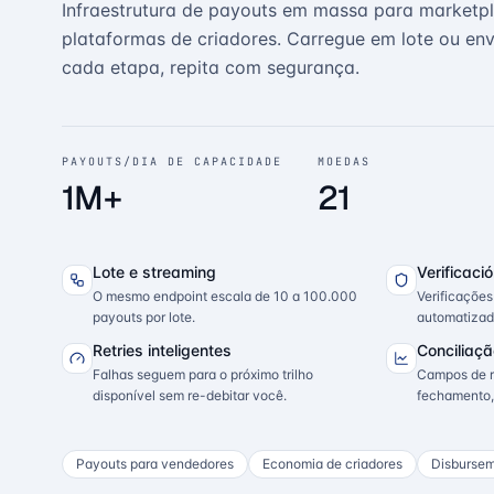
Infraestrutura de payouts em massa para marketpl
plataformas de criadores. Carregue em lote ou en
cada etapa, repita com segurança.
PAYOUTS/DIA DE CAPACIDADE
MOEDAS
1M+
21
Lote e streaming
Verificaci
O mesmo endpoint escala de 10 a 100.000
Verificaçõe
payouts por lote.
automatizad
Retries inteligentes
Conciliaçã
Falhas seguem para o próximo trilho
Campos de r
disponível sem re-debitar você.
fechamento,
Payouts para vendedores
Economia de criadores
Disbursem