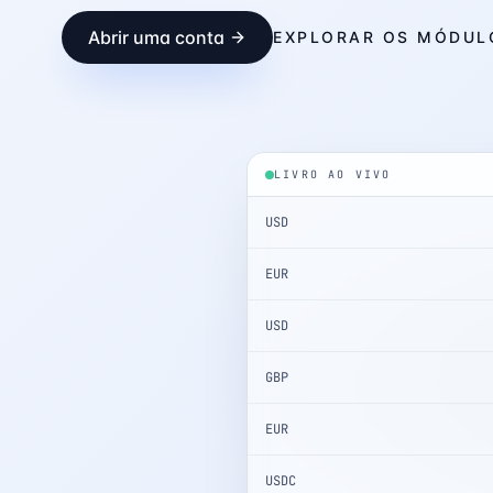
Abrir uma conta
EXPLORAR OS MÓDUL
LIVRO AO VIVO
USD
EUR
USD
GBP
EUR
USDC