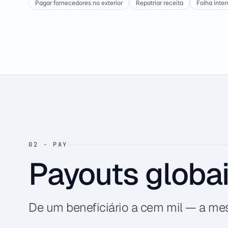
Pagar fornecedores no exterior
Repatriar receita
Folha inter
02
·
PAY
Payouts globa
De um beneficiário a cem mil — a me