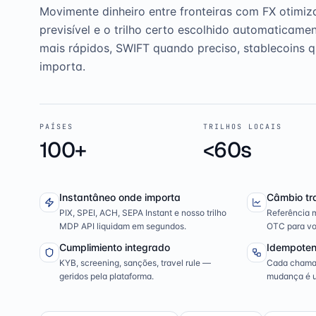
Movimente dinheiro entre fronteiras com FX otimiz
previsível e o trilho certo escolhido automaticame
mais rápidos, SWIFT quando preciso, stablecoins 
importa.
PAÍSES
TRILHOS LOCAIS
100+
<60s
Instantâneo onde importa
Câmbio tr
PIX, SPEI, ACH, SEPA Instant e nosso trilho
Referência m
MDP API liquidam em segundos.
OTC para vo
Cumplimiento integrado
Idempoten
KYB, screening, sanções, travel rule —
Cada chamad
geridos pela plataforma.
mudança é 