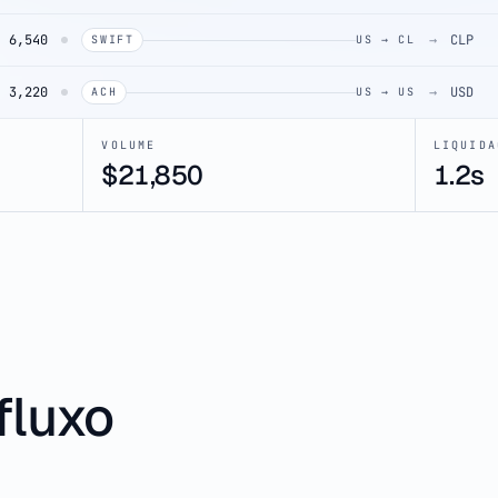
6,540
→
CLP
SWIFT
US → CL
3,220
→
USD
ACH
US → US
VOLUME
LIQUIDA
$
46,850
1.2s
fluxo