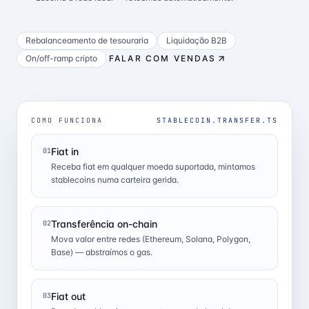
Rebalanceamento de tesouraria
Liquidação B2B
On/off-ramp cripto
FALAR COM VENDAS
COMO FUNCIONA
STABLECOIN.TRANSFER.TS
Fiat in
01
Receba fiat em qualquer moeda suportada, mintamos
stablecoins numa carteira gerida.
Transferência on-chain
02
Mova valor entre redes (Ethereum, Solana, Polygon,
Base) — abstraímos o gas.
Fiat out
03