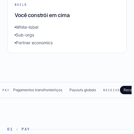
BUILD
Você constrói em cima
White-label
Sub-orgs
Partner economics
Pagamentos transfronteiriços
Payouts globais
Receb
PAY
RECEIVE
01
·
PAY