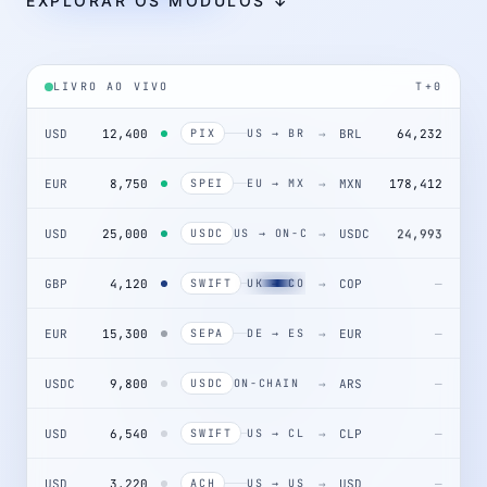
EXPLORAR OS MÓDULOS ↓
LIVRO AO VIVO
T+0
USD
12,400
→
BRL
64,232
PIX
US → BR
EUR
8,750
→
MXN
178,412
SPEI
EU → MX
USD
25,000
→
USDC
24,993
USDC
US → ON-CHAIN
GBP
4,120
→
COP
SWIFT
UK → CO
21,044,800
EUR
15,300
→
EUR
—
SEPA
DE → ES
USDC
9,800
→
ARS
—
USDC
ON-CHAIN → AR
USD
6,540
→
CLP
—
SWIFT
US → CL
USD
3,220
→
USD
—
ACH
US → US