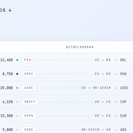
OS ↓
DE
TRILHO
PARA
12,400
→
BRL
PIX
US → BR
8,750
→
MXN
SPEI
EU → MX
25,000
→
USDC
USDC
US → ON-CHAIN
4,120
→
COP
SWIFT
UK → CO
15,300
→
EUR
SEPA
DE → ES
9,800
→
ARS
USDC
ON-CHAIN → AR