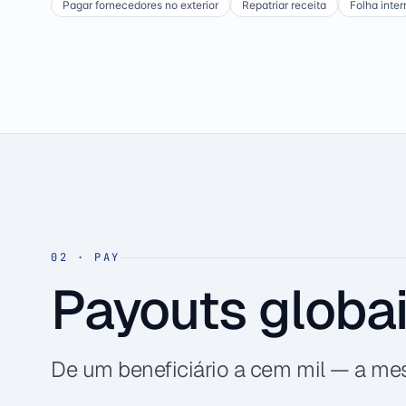
Pagar fornecedores no exterior
Repatriar receita
Folha inter
02
·
PAY
Payouts globa
De um beneficiário a cem mil — a me