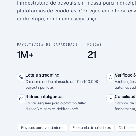
Infraestrutura de payouts em massa para marketpl
plataformas de criadores. Carregue em lote ou en
cada etapa, repita com segurança.
PAYOUTS/DIA DE CAPACIDADE
MOEDAS
1M+
21
Lote e streaming
Verificaci
O mesmo endpoint escala de 10 a 100.000
Verificaçõe
payouts por lote.
automatizad
Retries inteligentes
Conciliaçã
Falhas seguem para o próximo trilho
Campos de r
disponível sem re-debitar você.
fechamento,
Payouts para vendedores
Economia de criadores
Disbursem