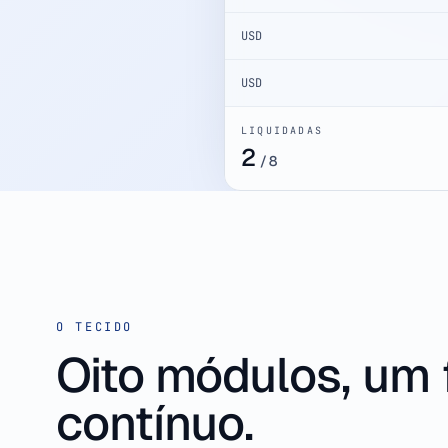
USD
USD
LIQUIDADAS
3
/
8
O TECIDO
Oito módulos, um 
contínuo.