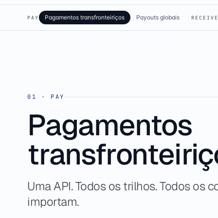
Pagamentos transfronteiriços
Payouts globais
PAY
RECEIV
01
·
PAY
Pagamentos
transfronteiri
Uma API. Todos os trilhos. Todos os c
importam.