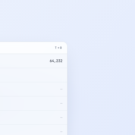
T+0
64,232
178,412
—
—
—
—