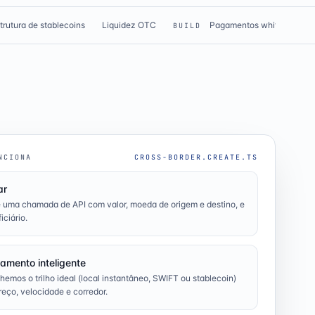
strutura de stablecoins
Liquidez OTC
Pagamentos white-label
BUILD
NCIONA
CROSS-BORDER.CREATE.TS
ar
 uma chamada de API com valor, moeda de origem e destino, e
iciário.
amento inteligente
hemos o trilho ideal (local instantâneo, SWIFT ou stablecoin)
reço, velocidade e corredor.