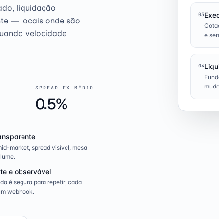
ado, liquidação
Exe
03
nte — locais onde são
Cotaç
quando velocidade
e sem
Liqu
04
Fund
muda
SPREAD FX MÉDIO
0.5%
ansparente
id-market, spread visível, mesa
lume.
te e observável
a é segura para repetir; cada
um webhook.