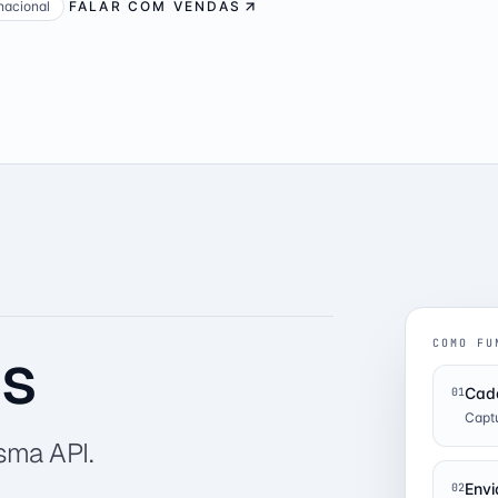
nacional
FALAR COM VENDAS
COMO FU
is
Cada
01
Captu
sma API.
Envi
02