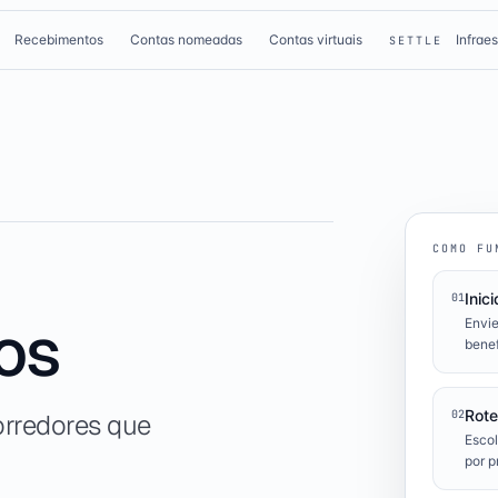
Recebimentos
Contas nomeadas
Contas virtuais
Infrae
E
SETTLE
COMO FU
Inici
01
ços
Envie
benef
Rote
02
orredores que
Escol
por p