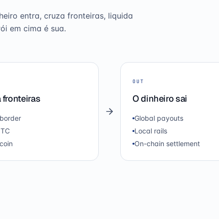
ro entra, cruza fronteiras, liquida
ói em cima é sua.
OUT
 fronteiras
O dinheiro sai
border
Global payouts
OTC
Local rails
coin
On-chain settlement