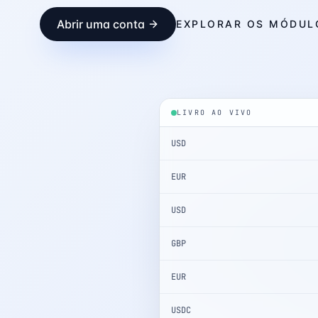
Abrir uma conta
EXPLORAR OS MÓDUL
LIVRO AO VIVO
USD
EUR
USD
GBP
EUR
USDC