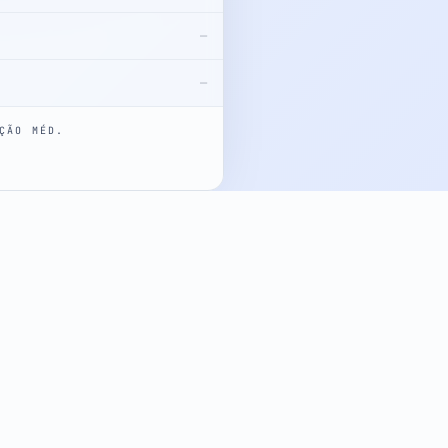
—
—
ÇÃO MÉD.