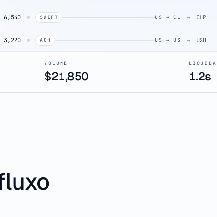
6,540
→
CLP
SWIFT
US → CL
3,220
→
USD
ACH
US → US
VOLUME
LIQUIDA
$
46,850
1.2s
fluxo