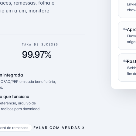
aces, remessas, folha e
Envi
vie um a um, monitore
chav
Apro
03
Fluxo
orige
TAXA DE SUCESSO
99.97%
Rast
04
Webho
fim d
ón integrada
s OFAC/PEP em cada beneficiário,
o.
o que funciona
eferência, arquivo de
 recibos para download.
ent de remessas
FALAR COM VENDAS