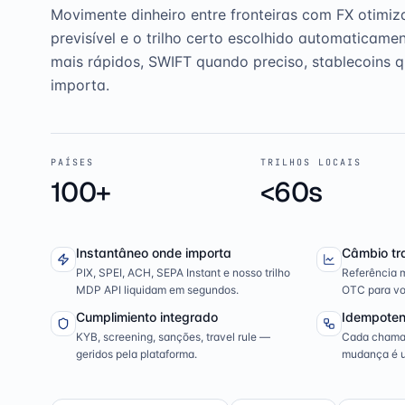
Movimente dinheiro entre fronteiras com FX otimiz
previsível e o trilho certo escolhido automaticame
mais rápidos, SWIFT quando preciso, stablecoins 
importa.
PAÍSES
TRILHOS LOCAIS
100+
<60s
Instantâneo onde importa
Câmbio tr
PIX, SPEI, ACH, SEPA Instant e nosso trilho
Referência m
MDP API liquidam em segundos.
OTC para vo
Cumplimiento integrado
Idempoten
KYB, screening, sanções, travel rule —
Cada chamad
geridos pela plataforma.
mudança é 